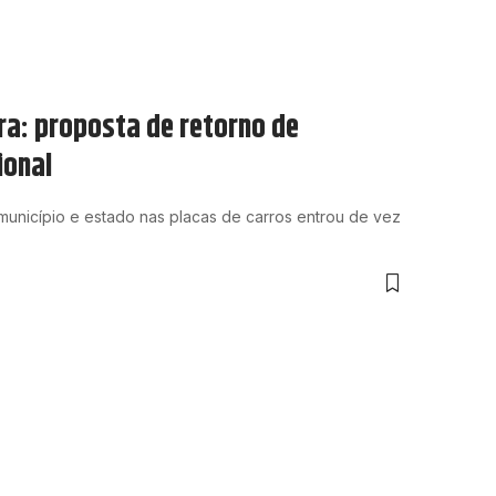
ira: proposta de retorno de
ional
 município e estado nas placas de carros entrou de vez
a as mudanças, impactos e o que
ão no Brasil