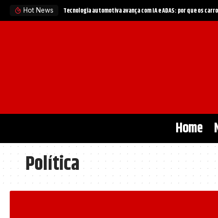
Política automotiva no Brasil entra em nova fase: como ince
Hot News
Home
Política