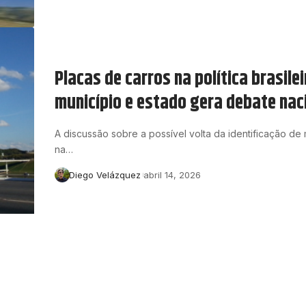
Placas de carros na política brasile
município e estado gera debate nac
A discussão sobre a possível volta da identificação de
na…
Diego Velázquez
abril 14, 2026
CNH para carro automático: entend
isso significa para o futuro da direç