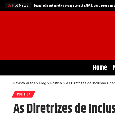
iras
Política automotiva no Brasil entra em nova fase: como ince
Hot News
Home
Revista Autos
>
Blog
>
Política
>
As Diretrizes de Inclusão Fin
POLÍTICA
As Diretrizes de Incl