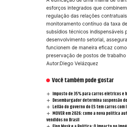
A edificação de uma malha de trans
esforços integrados que combinem a
regulação das relações contratuais 
monitoramento contínuo da taxa de
subsídios técnicos indispensáveis 
desenvolvimento setorial, assegur
funcionem de maneira eficaz com
preservação de postos de trabalho 
Autor:Diego Velázquez
Você também pode gostar
Imposto de 35% para carros elétricos e h
Desembargador determina suspensão dos 
Leilão do governo do ES tem carros com l
MOVER em 2026: como a nova política aut
vendidos no Brasil
Elon Musk e a Política: O Impacto no Impé