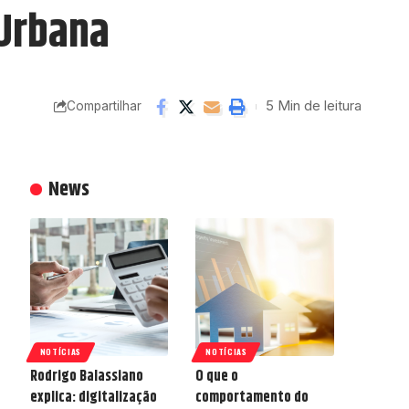
 Urbana
5 Min de leitura
Compartilhar
News
NOTÍCIAS
NOTÍCIAS
Rodrigo Balassiano
O que o
explica: digitalização
comportamento do