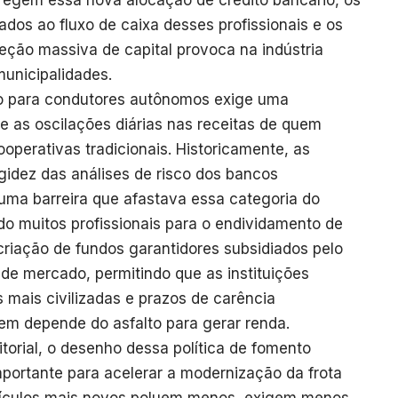
e regem essa nova alocação de crédito bancário, os
os ao fluxo de caixa desses profissionais e os
eção massiva de capital provoca na indústria
unicipalidades.
do para condutores autônomos exige uma
e as oscilações diárias nas receitas de quem
ooperativas tradicionais. Historicamente, as
igidez das análises de risco dos bancos
ma barreira que afastava essa categoria do
do muitos profissionais para o endividamento de
criação de fundos garantidores subsidiados pelo
 de mercado, permitindo que as instituições
s mais civilizadas e prazos de carência
em depende do asfalto para gerar renda.
torial, o desenho dessa política de fomento
ortante para acelerar a modernização da frota