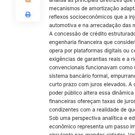
analisa as principais diretrizes qu
mecanismos de amortização adaptad
reflexos socioeconômicos que a inj
automotiva e na arrecadação das m
A concessão de crédito estrutura
engenharia financeira que consider
opera por plataformas digitais ou c
exigências de garantias reais e a r
convencionais funcionavam como u
sistema bancário formal, empurran
curto prazo com juros elevados. A 
poder público altera essa dinâmica
financeiras ofereçam taxas de juro
condizentes com a realidade de qu
Sob uma perspectiva analítica e edi
econômico representa um passo imp