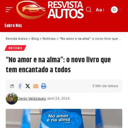
Aa
Sobre Nós
Revista Autos
>
Blog
>
Notícias
>
“No amor e na alma”: o novo livro que tem encantado a todos
NOTÍCIAS
“No amor e na alma”: o novo livro que
tem encantado a todos
5 Min de leitura
Diego Velázquez
abril 24, 2024