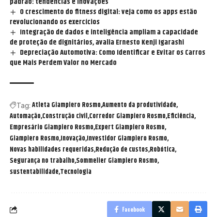
padrão: tendências e inovações
O crescimento do fitness digital: veja como os apps estão
revolucionando os exercícios
Integração de dados e inteligência ampliam a capacidade
de proteção de dignitários, avalia Ernesto Kenji Igarashi
Depreciação Automotiva: Como Identificar e Evitar os Carros
que Mais Perdem Valor no Mercado
Atleta Giampiero Rosmo
Aumento da produtividade
Tag:
Automação
Construção civil
Corredor Giampiero Rosmo
Eficiência
Empresário Giampiero Rosmo
Expert Giampiero Rosmo
Giampiero Rosmo
Inovação
Investidor Giampiero Rosmo
Novas habilidades requeridas
Redução de custos
Robótica
Segurança no trabalho
Sommelier Giampiero Rosmo
sustentabilidade
Tecnologia
Facebook