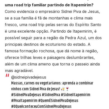
uma road trip familiar partindo de Itapemirim?
Como evidencia o empresário Sidnei Piva de Jesus,
se a sua família é fã de montanhas e clima mais
fresco, uma road trip pelas serras do Espírito Santo
é uma excelente opção. Partindo de Itapemirim, é
possível seguir para a região da Pedra Azul, um dos
principais destinos de ecoturismo do estado. A
famosa formação rochosa, que dá nome à região,
oferece trilhas leves e paisagens deslumbrantes,
além de um clima ameno que torna o passeio ainda
mais agradável.
@sidneipivadejesus
Massas, carnes ou vegetarianos: aprenda a combinar
vinhos com Sidnei Piva de Jesus!
#SidneiPivaDeJesus
#SidneiPiva
#SidneiItapemirim
#PivaItapemirim
#QuemÉSidneiPivaDeJesus
#OQueAconteceuComSidneiPivaDeJesus