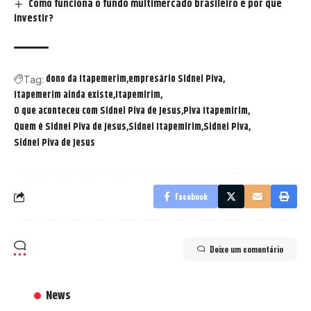
Como funciona o fundo multimercado brasileiro e por que
investir?
dono da Itapemerim
empresário Sidnei Piva
Tag:
Itapemerim ainda existe
Itapemirim
O que aconteceu com Sidnei Piva de Jesus
Piva Itapemirim
Quem é Sidnei Piva de Jesus
Sidnei Itapemirim
Sidnei Piva
Sidnei Piva de Jesus
Facebook
Deixe um comentário
News