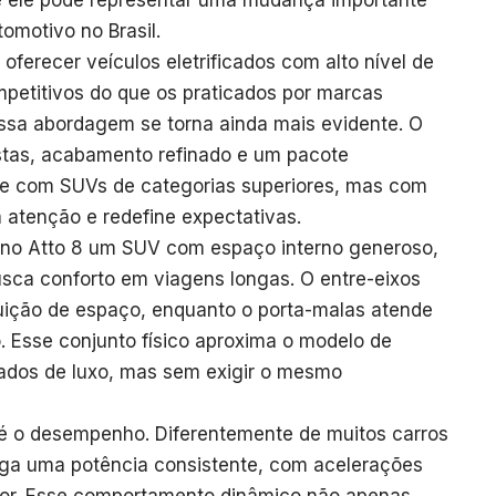
que ele pode representar uma mudança importante
motivo no Brasil.
 oferecer veículos eletrificados com alto nível de
petitivos do que os praticados por marcas
essa abordagem se torna ainda mais evidente. O
tas, acabamento refinado e um pacote
nte com SUVs de categorias superiores, mas com
atenção e redefine expectativas.
 no Atto 8 um SUV com espaço interno generoso,
usca conforto em viagens longas. O entre-eixos
buição de espaço, enquanto o porta-malas atende
 Esse conjunto físico aproxima o modelo de
rados de luxo, mas sem exigir o mesmo
é o desempenho. Diferentemente de muitos carros
rega uma potência consistente, com acelerações