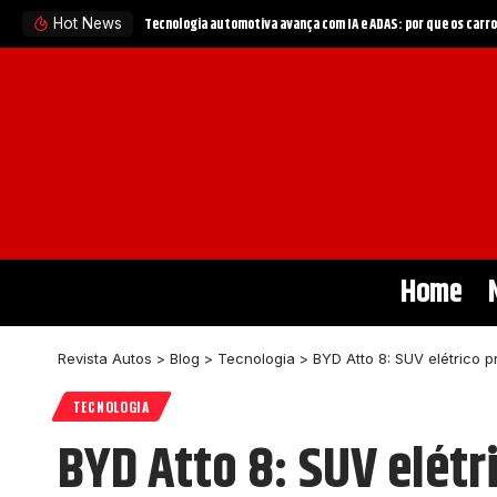
iras
Política automotiva no Brasil entra em nova fase: como ince
Hot News
Home
Revista Autos
>
Blog
>
Tecnologia
>
BYD Atto 8: SUV elétrico 
TECNOLOGIA
BYD Atto 8: SUV elét