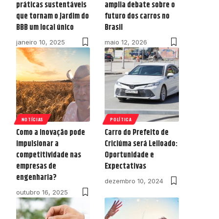
práticas sustentáveis
amplia debate sobre o
que tornam o Jardim do
futuro dos carros no
BBB um local único
Brasil
janeiro 10, 2025
maio 12, 2026
NOTÍCIAS
POLÍTICA
Como a inovação pode
Carro do Prefeito de
impulsionar a
Criciúma será Leiloado:
competitividade nas
Oportunidade e
empresas de
Expectativas
engenharia?
dezembro 10, 2024
outubro 16, 2025