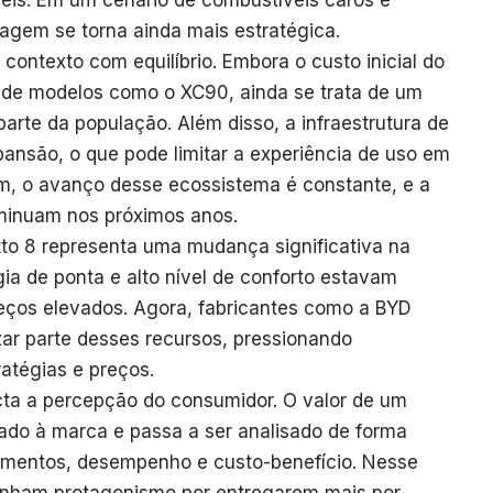
eis. Em um cenário de combustíveis caros e
agem se torna ainda mais estratégica.
 contexto com equilíbrio. Embora o custo inicial do
o de modelos como o XC90, ainda se trata de um
arte da população. Além disso, a infraestrutura de
pansão, o que pode limitar a experiência de uso em
m, o avanço desse ecossistema é constante, e a
iminuam nos próximos anos.
tto 8 representa uma mudança significativa na
ia de ponta e alto nível de conforto estavam
preços elevados. Agora, fabricantes como a BYD
ar parte desses recursos, pressionando
atégias e preços.
a a percepção do consumidor. O valor de um
iado à marca e passa a ser analisado de forma
amentos, desempenho e custo-benefício. Nesse